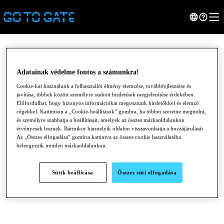
Adatainak védelme fontos a számunkra!
Cookie-kat használunk a felhasználói élmény elemzése, továbbfejlesztése és
javítása, többek között személyre szabott hirdetések megjelenítése érdekében.
Előfordulhat, hogy bizonyos információkat megosztunk hirdetőkkel és elemző
cégekkel. Kattintson a „Cookie-beállítások” gombra, ha többet szeretne megtudni,
és személyre szabhatja a beállításait, amelyek az összes márkaoldalunkon
érvényesek lesznek. Bármikor bármelyik oldalon visszavonhatja a hozzájárulását.
Az „Összes elfogadása” gombra kattintva az összes cookie használatába
beleegyezik minden márkaoldalunkon.
●
●
●
Sütik beállítása
Összes süti elfogadása