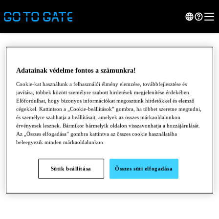
Adatainak védelme fontos a számunkra!
Cookie-kat használunk a felhasználói élmény elemzése, továbbfejlesztése és
javítása, többek között személyre szabott hirdetések megjelenítése érdekében.
Előfordulhat, hogy bizonyos információkat megosztunk hirdetőkkel és elemző
cégekkel. Kattintson a „Cookie-beállítások” gombra, ha többet szeretne megtudni,
és személyre szabhatja a beállításait, amelyek az összes márkaoldalunkon
érvényesek lesznek. Bármikor bármelyik oldalon visszavonhatja a hozzájárulását.
Az „Összes elfogadása” gombra kattintva az összes cookie használatába
beleegyezik minden márkaoldalunkon.
●
●
●
Sütik beállítása
Összes süti elfogadása